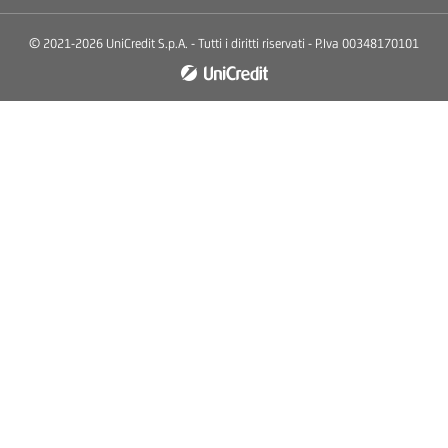
© 2021-2026 UniCredit S.p.A. - Tutti i diritti riservati - P.Iva 00348170101