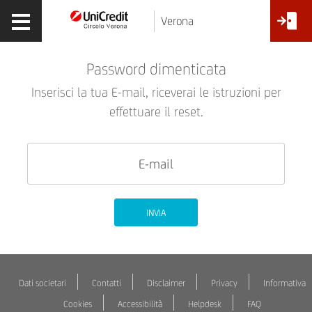
Verona
Password dimenticata
Inserisci la tua E-mail, riceverai le istruzioni per
effettuare il reset.
INVIA
Dati societari
Contatti
Disclaimer
Privacy
Informativa
Cookies
Accessibilità
Helpdesk
FAQ