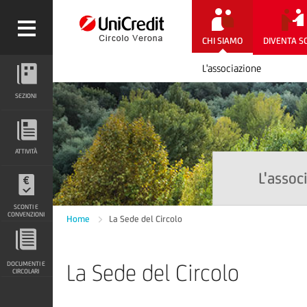
CHI SIAMO
DIVENTA S
L'associazione
SEZIONI
SEZIONI
ATTIVITÀ
ATTIVITÀ
L'assoc
SCONTI E CONVENZIONI
SCONTI E
CONVENZIONI
Home
La Sede del Circolo
DOCUMENTI E CIRCOLARI
La Sede del Circolo
DOCUMENTI E
CIRCOLARI