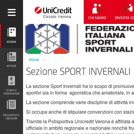
CHI SIAMO
DIVENTA S
SEZIONI
SEZIONI
ATTIVITÀ
Home
ATTIVITÀ
Sezione SPORT INVERNALI
SCONTI E CONVENZIONI
La sezione Sport Invernali ha lo scopo di promuovere
SCONTI E
sportivi sia in forma agonistica che amatoriale, in
CONVENZIONI
La sezione comprende varie discipline di attività inve
DOCUMENTI E CIRCOLARI
Si occupa anche di stipulare convenzioni con stazion
DOCUMENTI E
CIRCOLARI
Tramite la Polisportiva Unicredit Verona è affiliata a
ufficiale in ambito regionale e nazionale nonchè fruir