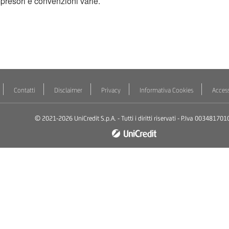
ompresori e convenzioni varie.
Contatti
Disclaimer
Privacy
Informativa Cookies
Access
© 2021-2026 UniCredit S.p.A. - Tutti i diritti riservati - P.Iva 003481701