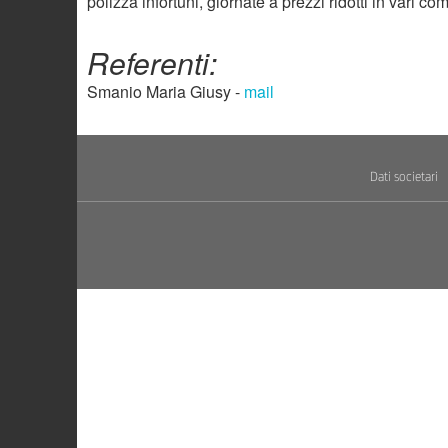
polizza infortuni, giornate a prezzi ridotti in vari c
Referenti:
Smanio Maria Giusy -
mail
Dati societari